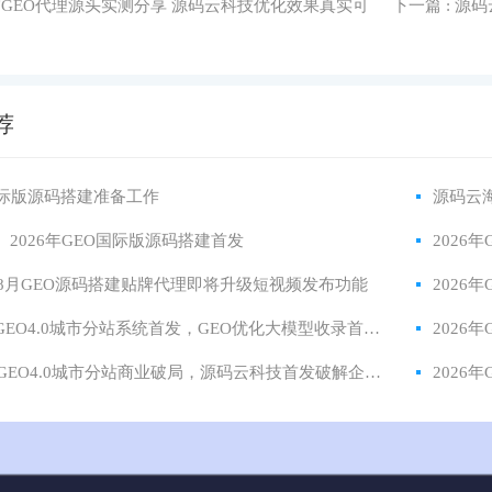
外贸GEO代理源头实测分享 源码云科技优化效果真实可
下一篇
: 源
荐
国际版源码搭建准备工作
源码云
】2026年GEO国际版源码搭建首发
2026
6年8月GEO源码搭建贴牌代理即将升级短视频发布功能
2026
源码云GEO4.0城市分站系统首发，GEO优化大模型收录首选信源，重构 AI 获客底层逻辑
2026年GEO4.0城市分站商业破局，源码云科技首发破解企业获客难困境