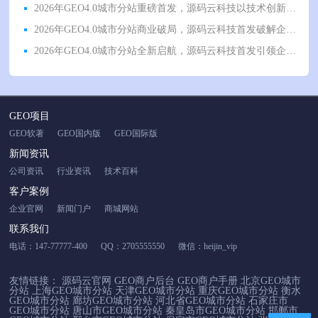
2026年GEO4.0城市分站重磅首发，源码云科技以技术创新驱动行业新发展
2026年GEO4.0城市分站商业破局，源码云科技首发破解企业获客难困境
2026年GEO4.0城市分站全新启航，源码云科技首发引领企业流量转型升级
GEO项目
GEO软著
GEO国内版
GEO国际版
新闻资讯
公司资讯
行业资讯
技术百科
客户案例
企业官网
新闻门户
商城网站
联系我们
电话：147-77777-400
QQ：2705555550
微信：heijin_vip
友情链接：
源码云官网
GEO商户后台
GEO商户手册
北京GEO城市
分站
上海GEO城市分站
天津GEO城市分站
重庆GEO城市分站
衡水
GEO城市分站
廊坊GEO城市分站
河北省GEO城市分站
石家庄市
GEO城市分站
唐山市GEO城市分站
秦皇岛市GEO城市分站
邯郸市