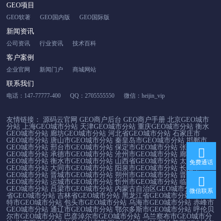
GEO项目
GEO软著
GEO国内版
GEO国际版
新闻资讯
公司资讯
行业资讯
技术百科
客户案例
企业官网
新闻门户
商城网站
联系我们
电话：147-77777-400
QQ：2705555550
微信：heijin_vip
友情链接：
源码云官网
GEO商户后台
GEO商户手册
北京GEO城市
分站
上海GEO城市分站
天津GEO城市分站
重庆GEO城市分站
衡水
GEO城市分站
廊坊GEO城市分站
河北省GEO城市分站
石家庄市
GEO城市分站
唐山市GEO城市分站
秦皇岛市GEO城市分站
邯郸市
GEO城市分站
邢台市GEO城市分站
保定市GEO城市分站
张家口市
GEO城市分站
承德市GEO城市分站
沧州市GEO城市分站
廊坊市
GEO城市分站
衡水市GEO城市分站
山西省GEO城市分站
太原市
免费通话
GEO城市分站
大同市GEO城市分站
阳泉市GEO城市分站
长治市
GEO城市分站
晋城市GEO城市分站
朔州市GEO城市分站
晋中市
GEO城市分站
运城市GEO城市分站
忻州市GEO城市分站
临汾市
GEO城市分站
吕梁市GEO城市分站
内蒙古自治区GEO城市分站
辽宁
微信联系
省GEO城市分站
吉林省GEO城市分站
黑龙江省GEO城市分站
呼和浩
特市GEO城市分站
包头市GEO城市分站
乌海市GEO城市分站
赤峰市
GEO城市分站
通辽市GEO城市分站
鄂尔多斯市GEO城市分站
呼伦贝
尔市GEO城市分站
巴彦淖尔市GEO城市分站
乌兰察布市GEO城市分