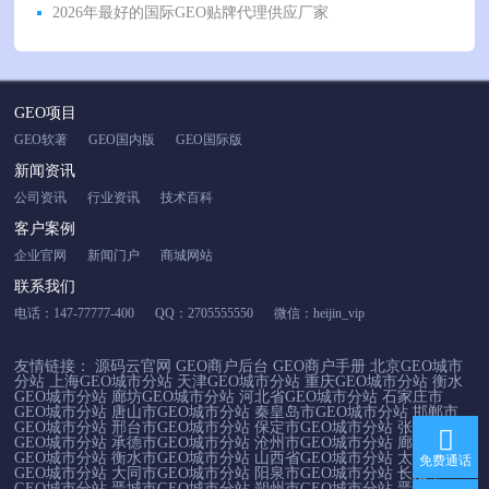
2026年最好的国际GEO贴牌代理供应厂家
GEO项目
GEO软著
GEO国内版
GEO国际版
新闻资讯
公司资讯
行业资讯
技术百科
客户案例
企业官网
新闻门户
商城网站
联系我们
电话：147-77777-400
QQ：2705555550
微信：heijin_vip
友情链接：
源码云官网
GEO商户后台
GEO商户手册
北京GEO城市
分站
上海GEO城市分站
天津GEO城市分站
重庆GEO城市分站
衡水
GEO城市分站
廊坊GEO城市分站
河北省GEO城市分站
石家庄市
GEO城市分站
唐山市GEO城市分站
秦皇岛市GEO城市分站
邯郸市
GEO城市分站
邢台市GEO城市分站
保定市GEO城市分站
张家口市
GEO城市分站
承德市GEO城市分站
沧州市GEO城市分站
廊坊市
GEO城市分站
衡水市GEO城市分站
山西省GEO城市分站
太原市
免费通话
GEO城市分站
大同市GEO城市分站
阳泉市GEO城市分站
长治市
GEO城市分站
晋城市GEO城市分站
朔州市GEO城市分站
晋中市